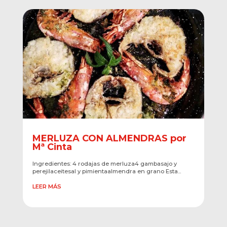
MERLUZA CON ALMENDRAS por
Mª Cinta
Ingredientes: 4 rodajas de merluza4 gambasajo y
perejilaceitesal y pimientaalmendra en grano Esta...
LEER MÁS