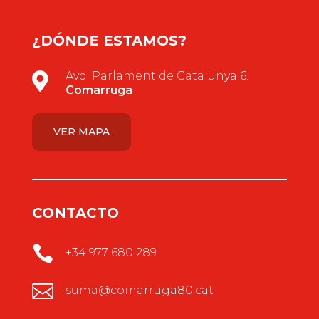
¿DÓNDE ESTAMOS?
Avd. Parlament de Catalunya 6.

Comarruga
VER MAPA
CONTACTO

+34 977 680 289

suma@comarruga80.cat