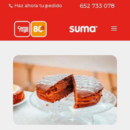
652 733 078
Haz ahora tu pedido
