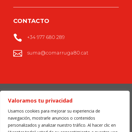
CONTACTO

+34 977 680 289

suma@comarruga80.cat
Copyright © 2020 Comarruga80 SUMA Supermercats
Valoramos tu privacidad
Usamos cookies para mejorar su experiencia de
Política de privacidad
navegación, mostrarle anuncios o contenidos
Política de cookies
personalizados y analizar nuestro tráfico. Al hacer clic en