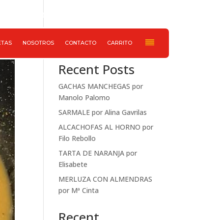
652 733 078
Haz ahora tu pedido
Buscar
ETAS
NOSOTROS
CONTACTO
CARRITO
Recent Posts
GACHAS MANCHEGAS por
Manolo Palomo
SARMALE por Alina Gavrilas
ALCACHOFAS AL HORNO por
Filo Rebollo
TARTA DE NARANJA por
Elisabete
MERLUZA CON ALMENDRAS
por Mª Cinta
Recent