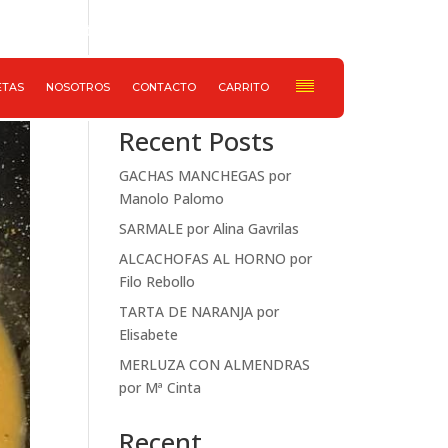
652 733 078
Haz ahora tu pedido
Buscar
ETAS
NOSOTROS
CONTACTO
CARRITO
Recent Posts
GACHAS MANCHEGAS por
Manolo Palomo
SARMALE por Alina Gavrilas
ALCACHOFAS AL HORNO por
Filo Rebollo
TARTA DE NARANJA por
Elisabete
MERLUZA CON ALMENDRAS
por Mª Cinta
Recent