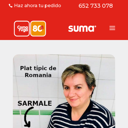
652 733 078
Haz ahora tu pedido
