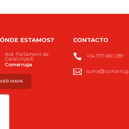
ÓNDE ESTAMOS?
CONTACTO
Avd. Parlament de

+34 977 680 289
Catalunya 6.
Comarruga

suma@comarruga
VER MAPA