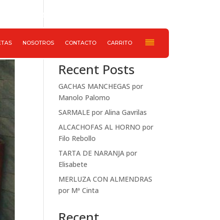
652 733 078
Haz ahora tu pedido
Buscar
ETAS
NOSOTROS
CONTACTO
CARRITO
Recent Posts
GACHAS MANCHEGAS por
Manolo Palomo
SARMALE por Alina Gavrilas
ALCACHOFAS AL HORNO por
Filo Rebollo
TARTA DE NARANJA por
Elisabete
MERLUZA CON ALMENDRAS
por Mª Cinta
Recent