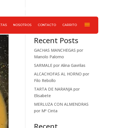
652 733 078
Haz ahora tu pedido
Buscar
ETAS
NOSOTROS
CONTACTO
CARRITO
Recent Posts
GACHAS MANCHEGAS por
Manolo Palomo
SARMALE por Alina Gavrilas
ALCACHOFAS AL HORNO por
Filo Rebollo
TARTA DE NARANJA por
Elisabete
MERLUZA CON ALMENDRAS
por Mª Cinta
Recent