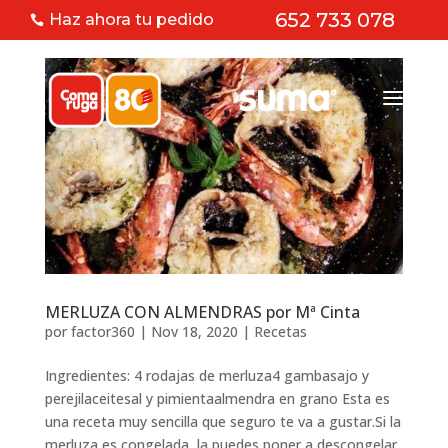
652 733 078
Haz ahora tu pedido

MERLUZA CON ALMENDRAS por Mª Cinta
por
factor360
|
Nov 18, 2020
|
Recetas
Ingredientes: 4 rodajas de merluza4 gambasajo y
perejilaceitesal y pimientaalmendra en grano Esta es
una receta muy sencilla que seguro te va a gustar.Si la
merluza es congelada, la puedes poner a descongelar