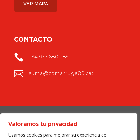
VER MAPA
CONTACTO

+34 977 680 289

suma@comarruga80.cat
Copyright © 2020 Comarruga80 SUMA Supermercats
Valoramos tu privacidad
Usamos cookies para mejorar su experiencia de
Política de privacidad