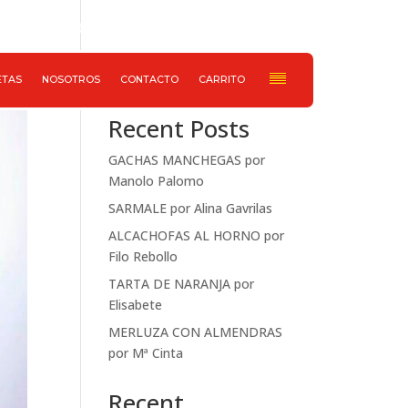
652 733 078
Haz ahora tu pedido
Buscar
ETAS
NOSOTROS
CONTACTO
CARRITO
Recent Posts
GACHAS MANCHEGAS por
Manolo Palomo
SARMALE por Alina Gavrilas
ALCACHOFAS AL HORNO por
Filo Rebollo
TARTA DE NARANJA por
Elisabete
MERLUZA CON ALMENDRAS
por Mª Cinta
Recent