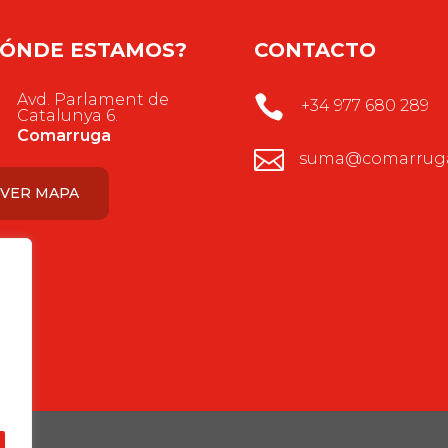
ÓNDE ESTAMOS?
CONTACTO
Avd. Parlament de

+34 977 680 289
Catalunya 6.
Comarruga

suma@comarruga
VER MAPA