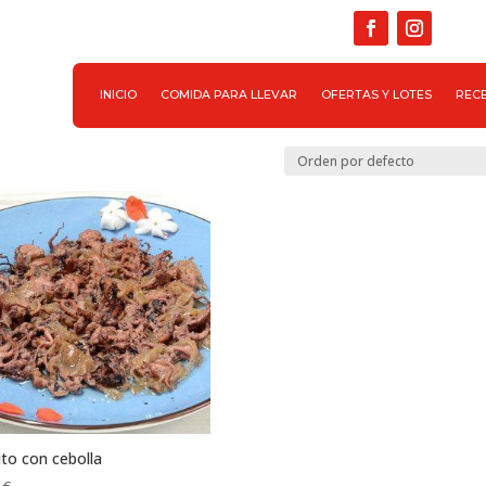

INICIO
COMIDA PARA LLEVAR
OFERTAS Y LOTES
REC
ito con cebolla