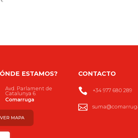
0
€
ÓNDE ESTAMOS?
CONTACTO
Avd. Parlament de

+34 977 680 289
Catalunya 6.
Comarruga

suma@comarruga
VER MAPA