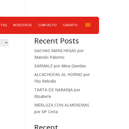
652 733 078
Haz ahora tu pedido
Buscar
ETAS
NOSOTROS
CONTACTO
CARRITO
Recent Posts
GACHAS MANCHEGAS por
Manolo Palomo
SARMALE por Alina Gavrilas
ALCACHOFAS AL HORNO por
Filo Rebollo
TARTA DE NARANJA por
Elisabete
MERLUZA CON ALMENDRAS
por Mª Cinta
Recent