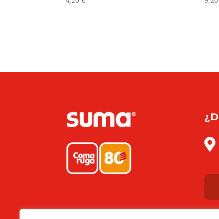
4,20
€
9,2
¿D
