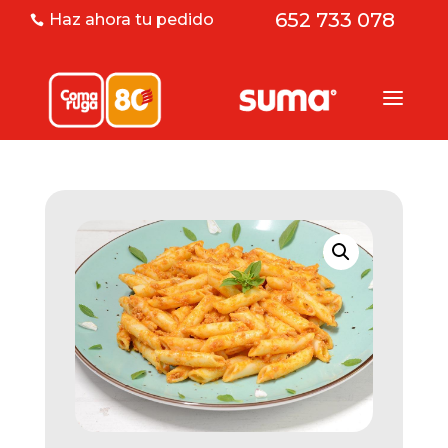
652 733 078
Haz ahora tu pedido
