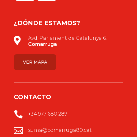
¿DÓNDE ESTAMOS?
Avd. Parlament de Catalunya 6.

Comarruga
VER MAPA
CONTACTO

+34 977 680 289

suma@comarruga80.cat