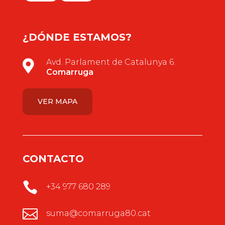
¿DÓNDE ESTAMOS?
Avd. Parlament de Catalunya 6.

Comarruga
VER MAPA
CONTACTO

+34 977 680 289

suma@comarruga80.cat