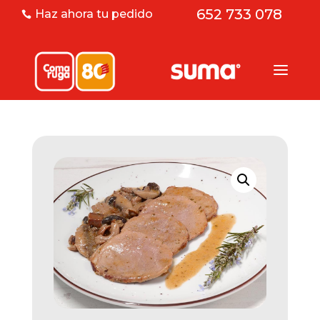
652 733 078
Haz ahora tu pedido
