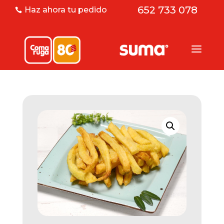
652 733 078
Haz ahora tu pedido
