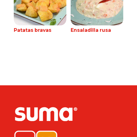
Patatas bravas
Ensaladilla rusa