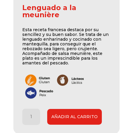
Lenguado a la
meunière
Esta receta francesa destaca por su
sencillez y su buen sabor. Se trata de un
lenguado enharinado y cocinado con
mantequilla, para conseguir que el
rebozado sea ligero, pero crujiente.
Acompañado de salsa meunière, este
plato es un imprescindible para los
amantes del pescado.
Lenguado
AÑADIR AL CARRITO
a
la
meunière