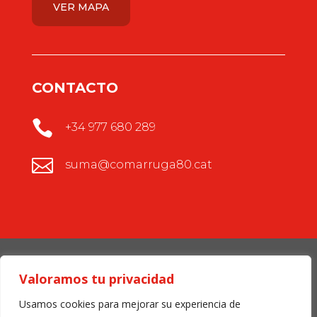
VER MAPA
CONTACTO

+34 977 680 289

suma@comarruga80.cat
Copyright © 2020 Comarruga80 SUMA Supermercats
Valoramos tu privacidad
Usamos cookies para mejorar su experiencia de
Política de privacidad