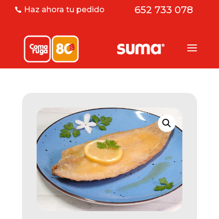
652 733 078
Haz ahora tu pedido
