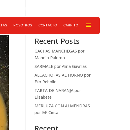
652 733 078
Haz ahora tu pedido
Buscar
ETAS
NOSOTROS
CONTACTO
CARRITO
Recent Posts
GACHAS MANCHEGAS por
Manolo Palomo
SARMALE por Alina Gavrilas
ALCACHOFAS AL HORNO por
Filo Rebollo
TARTA DE NARANJA por
Elisabete
MERLUZA CON ALMENDRAS
por Mª Cinta
Recent