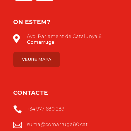
ON ESTEM?
Avd. Parlament de Catalunya 6.

Comarruga
VEURE MAPA
CONTACTE

+34 977 680 289

suma@comarruga80.cat