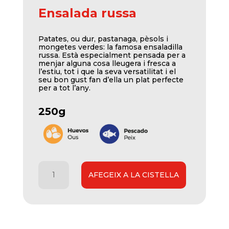
Ensalada russa
Patates, ou dur, pastanaga, pèsols i
mongetes verdes: la famosa ensaladilla
russa. Està especialment pensada per a
menjar alguna cosa lleugera i fresca a
l’estiu, tot i que la seva versatilitat i el
seu bon gust fan d’ella un plat perfecte
per a tot l’any.
250g
quantitat
AFEGEIX A LA CISTELLA
de
Ensaladilla
rusa