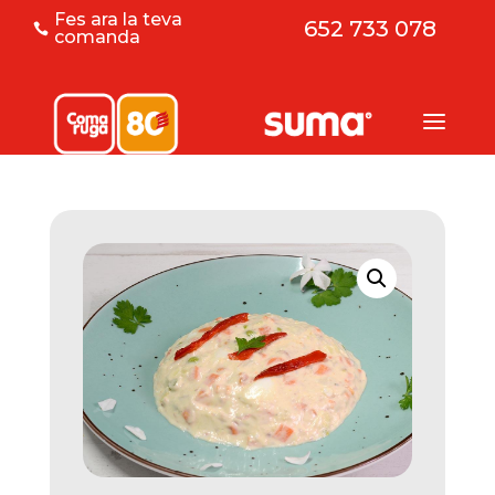
Fes ara la teva
652 733 078

comanda