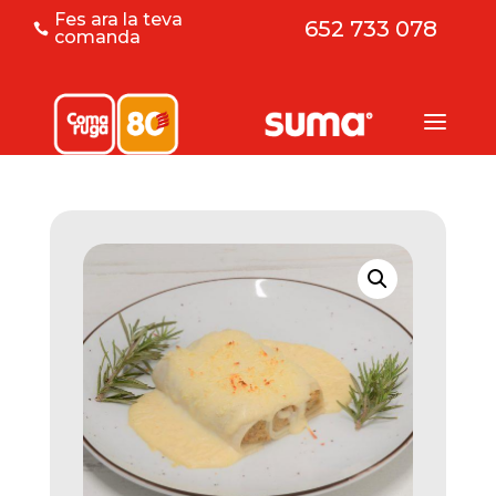
Fes ara la teva
652 733 078

comanda