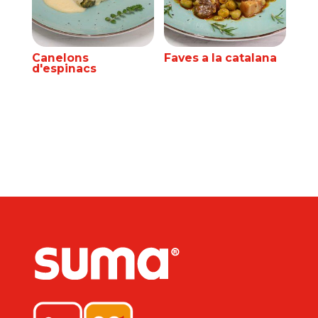
Canelons
Faves a la catalana
d'espinacs